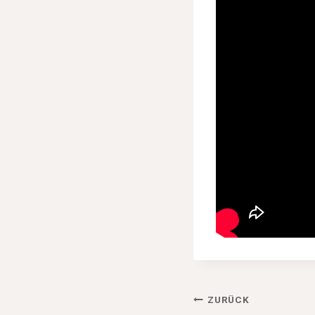
Beitragsnav
ZURÜCK