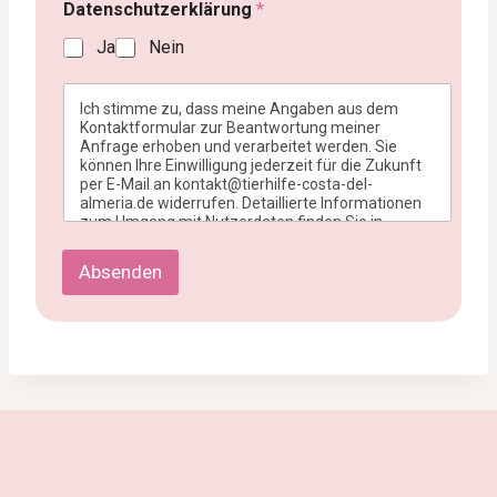
a
Datenschutzerklärung
*
m
Ja
Nein
e
Ich stimme zu, dass meine Angaben aus dem
Kontaktformular zur Beantwortung meiner
Anfrage erhoben und verarbeitet werden. Sie
können Ihre Einwilligung jederzeit für die Zukunft
per E-Mail an kontakt@tierhilfe-costa-del-
almeria.de widerrufen. Detaillierte Informationen
zum Umgang mit Nutzerdaten finden Sie in
unserer
Datenschutzerklärung
.
Absenden