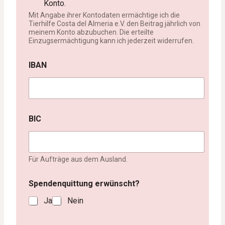
Konto.
Mit Angabe ihrer Kontodaten ermächtige ich die
Tierhilfe Costa del Almeria e.V. den Beitrag jährlich von
meinem Konto abzubuchen. Die erteilte
Einzugsermächtigung kann ich jederzeit widerrufen.
Ü
IBAN
b
e
r
w
e
i
BIC
s
u
n
g
Für Aufträge aus dem Ausland.
S
t
r
Spendenquittung erwünscht?
a
ß
Ja
Nein
e
N