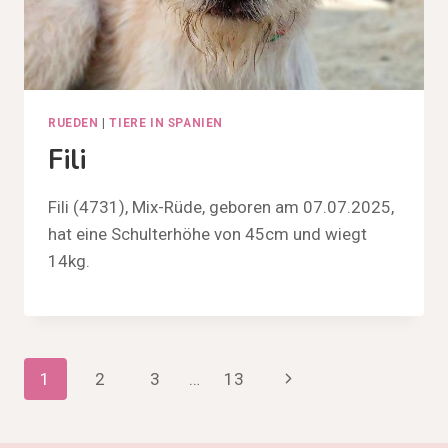
RUEDEN
|
TIERE IN SPANIEN
Fili
Fili (4731), Mix-Rüde, geboren am 07.07.2025,
hat eine Schulterhöhe von 45cm und wiegt
14kg.
Seitennavigation
Nächste
1
2
3
…
13
Seite