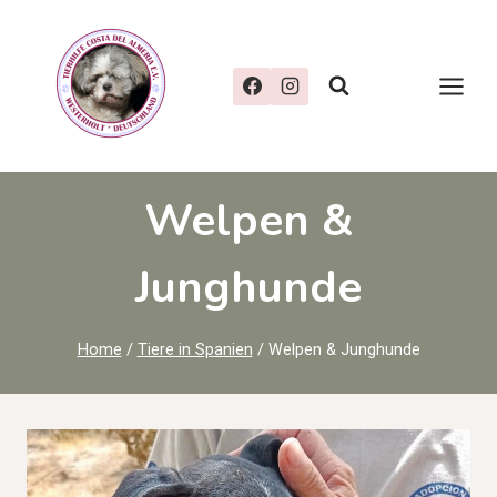
Zum
Inhalt
springen
Welpen &
Junghunde
Home
/
Tiere in Spanien
/
Welpen & Junghunde