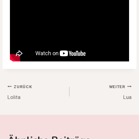
Beitragsnavigation
ZURÜCK
WEITER
Lolita
Lua