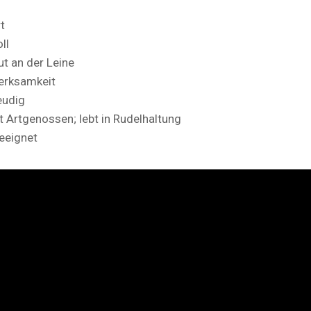
t
ll
t an der Leine
erksamkeit
eudig
t Artgenossen; lebt in Rudelhaltung
geeignet