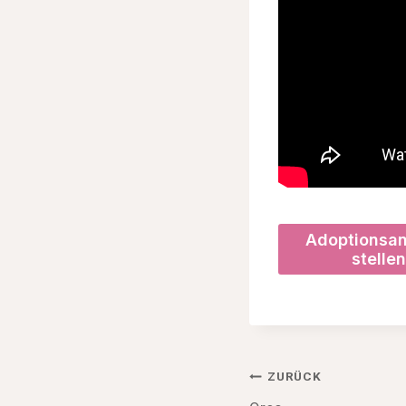
Adoptionsa
stellen
Beitragsnav
ZURÜCK