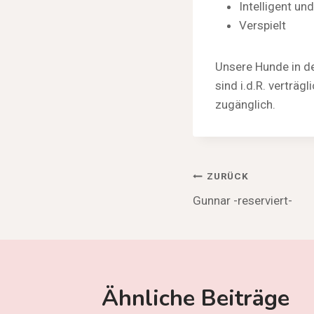
Intelligent und
Verspielt
Unsere Hunde in de
sind i.d.R. verträ
zugänglich.
Beitragsnav
ZURÜCK
Gunnar -reserviert-
Ähnliche Beiträge