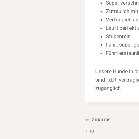
Super versch
Zutraulich mi
Verträglich un
Läuft perfekt 
Stubenrein
Fährt super g
Führt erstaunl
Unsere Hunde in de
sind i.d.R. verträ
zugänglich.
Beitragsnav
ZURÜCK
Thor