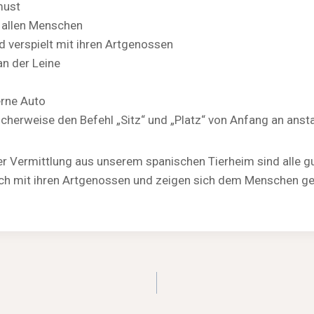
must
t allen Menschen
d verspielt mit ihren Artgenossen
an der Leine
erne Auto
icherweise den Befehl „Sitz“ und „Platz“ von Anfang an ans
r Vermittlung aus unserem spanischen Tierheim sind alle gut 
glich mit ihren Artgenossen und zeigen sich dem Menschen 
igation