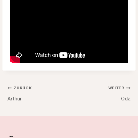
Beitragsnavigation
ZURÜCK
WEITER
Arthur
Oda