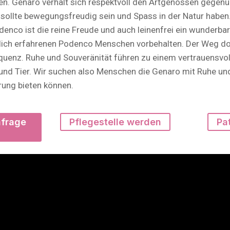
en. Genaro verhält sich respektvoll den Artgenossen gegenü
 sollte bewegungsfreudig sein und Spass in der Natur haben.
enco ist die reine Freude und auch leinenfrei ein wunderbare
rlich erfahrenen Podenco Menschen vorbehalten. Der Weg dor
uenz. Ruhe und Souveränität führen zu einem vertrauensvol
nd Tier. Wir suchen also Menschen die Genaro mit Ruhe un
erung bieten können.
nfrage
Pflegestelle werden
Pa