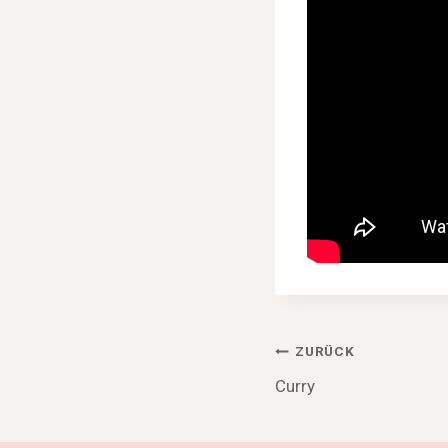
Beitragsnav
ZURÜCK
Curry