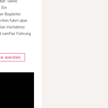
ber. Seine
 Ein
r Begleiter.
thin führt über
len Verhältnis
d sanfter Führung
te werden