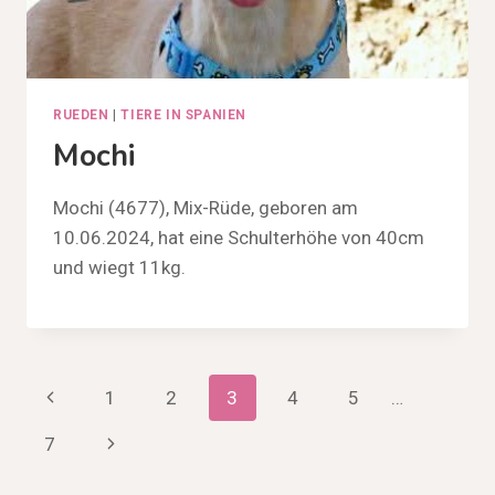
RUEDEN
|
TIERE IN SPANIEN
Mochi
Mochi (4677), Mix-Rüde, geboren am
10.06.2024, hat eine Schulterhöhe von 40cm
und wiegt 11kg.
Seitennavigation
Vorherige
1
2
3
4
5
…
Seite
Nächste
7
Seite