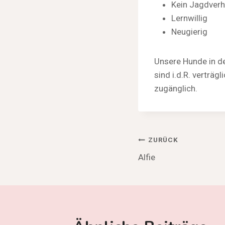
Kein Jagdverh
Lernwillig
Neugierig
Unsere Hunde in de
sind i.d.R. verträ
zugänglich.
Beitragsnav
ZURÜCK
Alfie