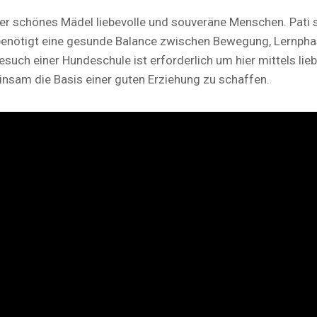
er schönes Mädel liebevolle und souveräne Menschen. Pati 
e benötigt eine gesunde Balance zwischen Bewegung, Lernph
such einer Hundeschule ist erforderlich um hier mittels lieb
sam die Basis einer guten Erziehung zu schaffen.