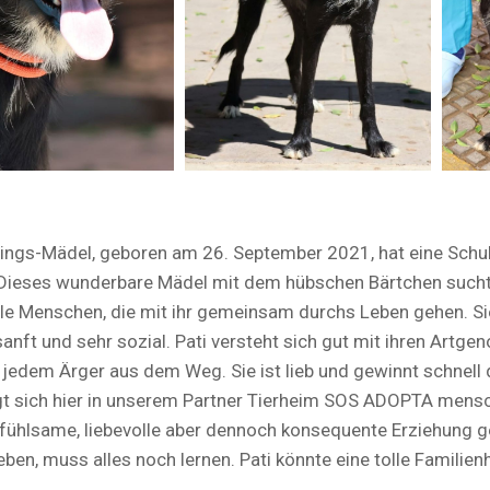
hlings-Mädel, geboren am 26. September 2021, hat eine Sch
 Dieses wunderbare Mädel mit dem hübschen Bärtchen such
e Menschen, die mit ihr gemeinsam durchs Leben gehen. Sie
nft und sehr sozial. Pati versteht sich gut mit ihren Artgen
 jedem Ärger aus dem Weg. Sie ist lieb und gewinnt schnell 
gt sich hier in unserem Partner Tierheim SOS ADOPTA men
infühlsame, liebevolle aber dennoch konsequente Erziehung g
ben, muss alles noch lernen. Pati könnte eine tolle Familie