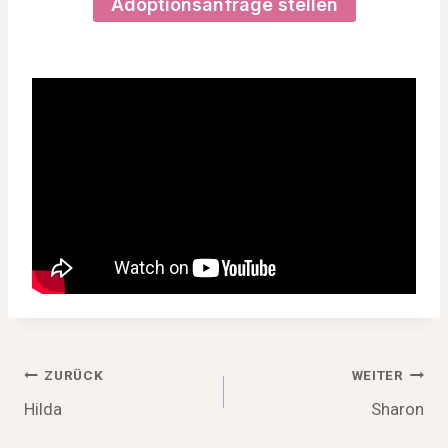
Adoptionsanfrage stellen
Beitragsnavigation
ZURÜCK
WEITER
Hilda
Sharon