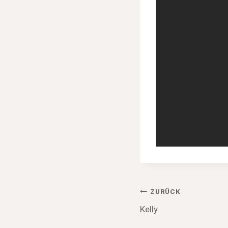
Beitragsnav
ZURÜCK
Kelly