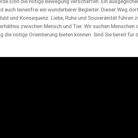
rde Elon die nötige Bewegung verschaffen. Ein ausgegliche
nd auch leinenfrei ein wunderbarer Begleiter. Dieser Weg dort
duld und Konsequenz. Liebe, Ruhe und Souveränität führen 
erhältnis zwischen Mensch und Tier. Wir suchen Menschen d
g die nötige Orientierung bieten können. Sind Sie bereit für 