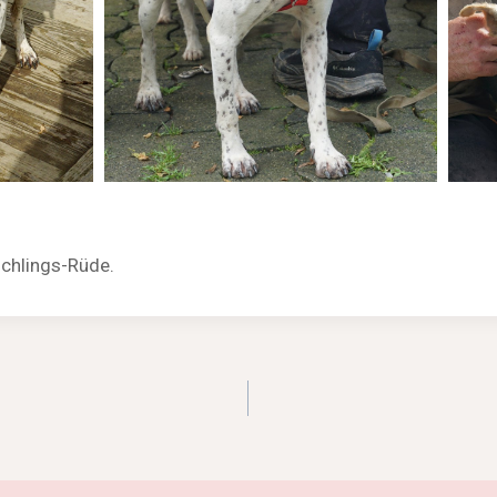
schlings-Rüde.
igation