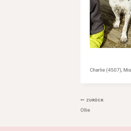
Charlie (4507), Mi
Beitragsnav
ZURÜCK
Ollie