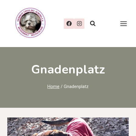
Zum
Inhalt
springen
Gnadenplatz
Home
/
Gnadenplatz