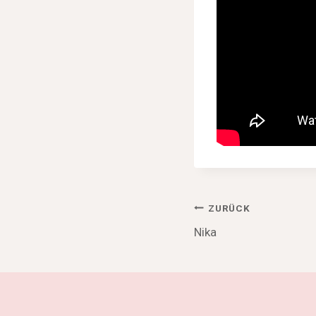
Beitragsnav
ZURÜCK
Nika