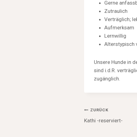
Gerne anfass
Zutraulich
Verträglich; l
Aufmerksam
Lernwillig
Alterstypisch 
Unsere Hunde in de
sind i.d.R. verträ
zugänglich.
Beitragsnav
ZURÜCK
Kathi -reserviert-