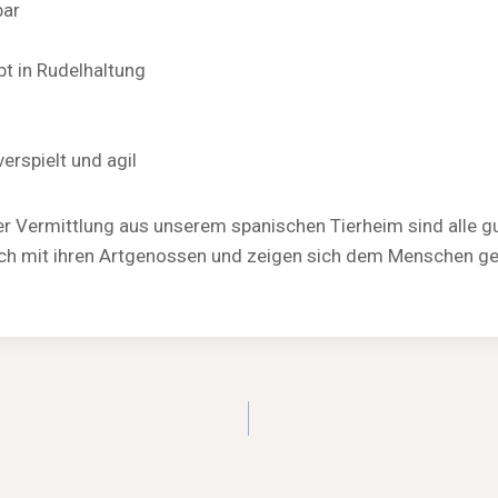
bar
ebt in Rudelhaltung
verspielt und agil
r Vermittlung aus unserem spanischen Tierheim sind alle gut 
glich mit ihren Artgenossen und zeigen sich dem Menschen 
igation