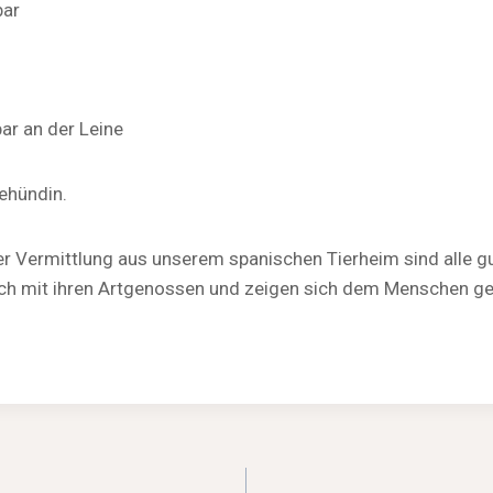
bar
ar an der Leine
behündin.
r Vermittlung aus unserem spanischen Tierheim sind alle gut 
glich mit ihren Artgenossen und zeigen sich dem Menschen 
igation