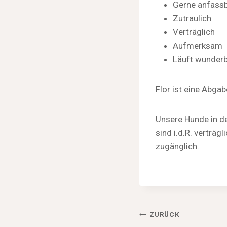
Gerne anfass
Zutraulich
Verträglich
Aufmerksam
Läuft wunderb
Flor ist eine Abga
Unsere Hunde in de
sind i.d.R. verträ
zugänglich.
Beitragsnav
ZURÜCK