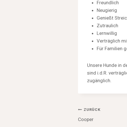
Freundlich
Neugierig
Genießt Streic
Zutraulich
Lernwillig
Verträglich mi
Für Familien 
Unsere Hunde in de
sind i.d.R. verträ
zugänglich.
Beitragsnav
ZURÜCK
Cooper