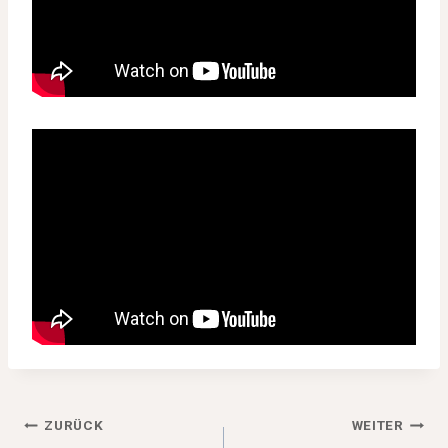
Beitragsnavigation
ZURÜCK
WEITER