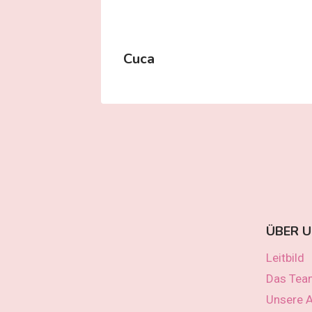
Cuca
ÜBER 
Leitbild
Das Tea
Unsere A